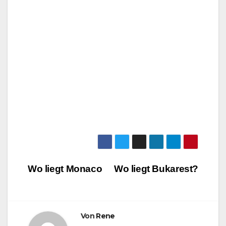
Beitragsnavigation
Wo liegt Monaco
Wo liegt Bukarest?
Von
Rene