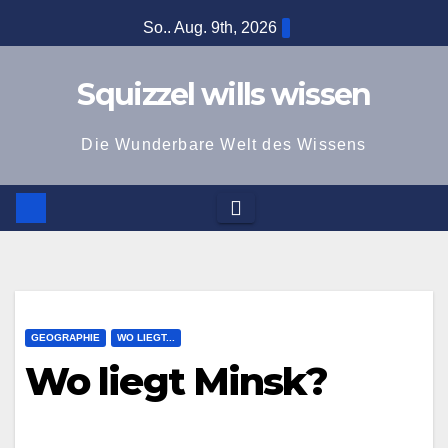
Zum
So.. Aug. 9th, 2026
Inhalt
springen
Squizzel wills wissen
Die Wunderbare Welt des Wissens
GEOGRAPHIE
WO LIEGT...
Wo liegt Minsk?